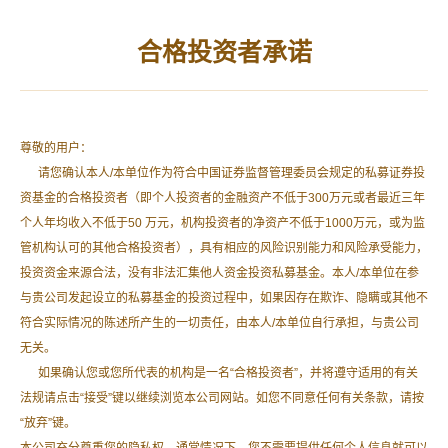
首页
合格投资者承诺
公司介绍
久铭视点
尊敬的用户：
请您确认本人/本单位作为符合中国证券监督管理委员会规定的私募证券投
公司动态
申购流程
咨询服务
常见问题
产品风险评级
资基金的合格投资者（即个人投资者的金融资产不低于300万元或者最近三年
个人年均收入不低于50 万元，机构投资者的净资产不低于1000万元，或为监
加入我们
为什么业绩报酬要一年计提一次？
管机构认可的其他合格投资者），具有相应的风险识别能力和风险承受能力，
投资资金来源合法，没有非法汇集他人资金投资私募基金。本人/本单位在参
客户服务
为什么计提业绩报酬是通过扣减投资人所持有的基金
与贵公司发起设立的私募基金的投资过程中，如果因存在欺诈、隐瞒或其他不
份额而不是净值？
符合实际情况的陈述所产生的一切责任，由本人/本单位自行承担，与贵公司
账号登录
无关。
计提业绩报酬要每年扣减份额，那么份额最后会被扣
如果确认您或您所代表的机构是一名“合格投资者”，并将遵守适用的有关
光吗？
法规请点击“接受”键以继续浏览本公司网站。如您不同意任何有关条款，请按
“放弃”键。
公司同策略的产品对客户而言是买老产品还是买新产