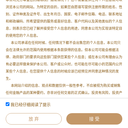
本公司充分尊重您的隐私权。通常情况下，您不需要提供任何个人信息就可以
品？
浏览本公司的网站。为特定的目的，如果您自愿填写提供注册所需的姓名、性
别、证件种类及证件号、出生年月日、国家、电子邮件信箱、电话、联系地址
关于我们
投资理念
公司动态
常见问题
和邮政编码、所希望提供的服务或喜好信息、客户代码以及其他类似的个人信
息，则表示您已经了解并接受您个人信息的用途，同意本公司为实现该特定目
© 2018-2025 版权所有 上海久铭投资管理有限公司
沪ICP备16025972号-1
的使用您的个人信息。
本网站所有资讯与说明文字仅供参考，如有与本公司相关公告及基金法律文件不
符，以相关公告及基金法律文件为准。市场有风险，投资需谨慎。
本公司承诺在任何时候、任何情况下都不会出售您的个人信息，本公司只
会在法律允许的范围内使用根据本条款获得的信息。但本公司可能会根据法
律、政府部门的要求向这些部门提供您某些个人信息；或在本公司有理由认为
有必要这样做来保护本公司、客户或公众时，也可能在尽可能小的范围内公开
某些个人信息，在您提供个人信息的时候应该已经预见并同意这种情况的发
生。
本网站介绍的信息、观点和数据仅供一般性参考，不应被视为购买或销售
任何金融产品的某种要约，亦非对任何交易的正式确认。投资有风险，投资产
品的过往业绩并不预示其未来表现，本公司不对产品财产的收益状况做出任何
我已经仔细阅读了提示
承诺或担保，投资者不应依赖本网站所提供的数据做出投资决策，在做出投资
决策前应认真阅读相关产品合同及风险揭示等宣传推介文件，并自行承担投资
风险。